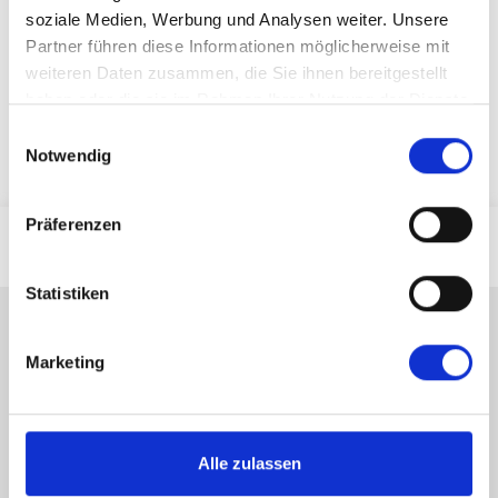
soziale Medien, Werbung und Analysen weiter. Unsere
Partner führen diese Informationen möglicherweise mit
Absenden
weiteren Daten zusammen, die Sie ihnen bereitgestellt
haben oder die sie im Rahmen Ihrer Nutzung der Dienste
gesammelt haben.
Einwilligungsauswahl
Notwendig
Präferenzen
Statistiken
Kontakt
Marketing
Landshuter Straße 1b
93444 Bad Kötzting
Deutschland
Alle zulassen
09941 9415 - 0