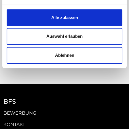
Kontakt
Alle zulassen
Landshuter Straße 1b
93444 Bad Kötzting
Auswahl erlauben
Deutschland
09941 9415 - 0
Ablehnen
info[at]pflegeschule-koetzting.de
BFS
BEWERBUNG
KONTAKT