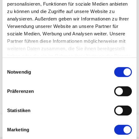
Tätigkeit an der BFS Bad Kötzting:
personalisieren, Funktionen für soziale Medien anbieten
Pflegepädagogin
zu können und die Zugriffe auf unsere Website zu
analysieren. Außerdem geben wir Informationen zu Ihrer
E-Mail:
cdenk@pflegeschule-
Verwendung unserer Website an unsere Partner für
koetzting.de
soziale Medien, Werbung und Analysen weiter. Unsere
Telefon:
09941 9415-16
Partner führen diese Informationen möglicherweise mit
weiteren Daten zusammen, die Sie ihnen bereitgestellt
haben oder die sie im Rahmen Ihrer Nutzung der Dienste
gesammelt haben.
Einwilligungsauswahl
2021-10-05
von
BFS
Notwendig
Zurück
Präferenzen
Statistiken
Marketing